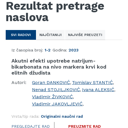
Rezultat pretrage
naslova
SVI RADOVI
NAJČITANIJI
NAJVIŠE PREUZETI
Iz časopisa broj:
1-2
Godina:
2023
Akutni efekti upotrebe natrijum-
bikarbonata na nivo markera krvi kod
elitnih džudista
Autori:
Goran DANKOVIĆ
,
Tomislav STANTIĆ
,
Nenad STOJILJKOVIĆ
,
Ivana ALEKSIĆ
,
Vladimir ŽIVKOVIĆ
,
Vladimir JAKOVLJEVIĆ
,
Vrsta/tip rada:
Originalni naučni rad
PREGLEDAJTE RAD
PREUZMITE RAD