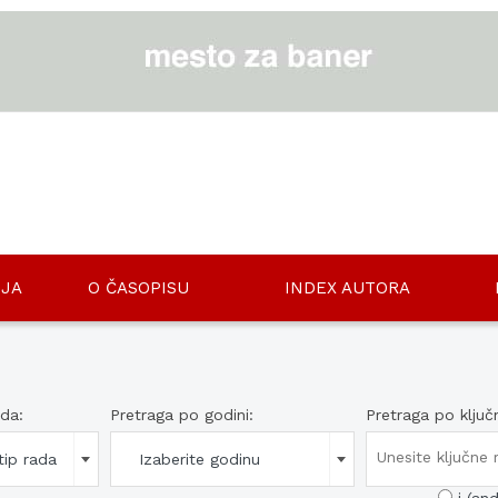
JA
O ČASOPISU
INDEX AUTORA
ada:
Pretraga po godini:
Pretraga po ključ
tip rada
Izaberite godinu