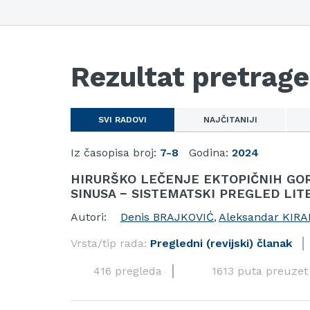
Rezultat pretrage
SVI RADOVI
NAJČITANIJI
Iz časopisa broj:
7-8
Godina:
2024
HIRURŠKO LEČENJE EKTOPIČNIH GO
SINUSA − SISTEMATSKI PREGLED LI
Autori:
Denis BRAJKOVIĆ
,
Aleksandar KIRA
Vrsta/tip rada:
Pregledni (revijski) članak
416 pregleda
1613 puta preuzet