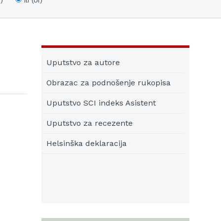
)
ili (or)
Uputstvo za autore
Obrazac za podnošenje rukopisa
Uputstvo SCI indeks Asistent
Uputstvo za recezente
Helsinška deklaracija