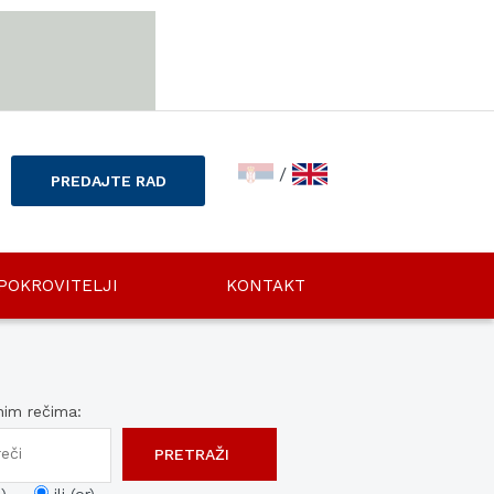
/
PREDAJTE RAD
POKROVITELJI
KONTAKT
nim rečima: