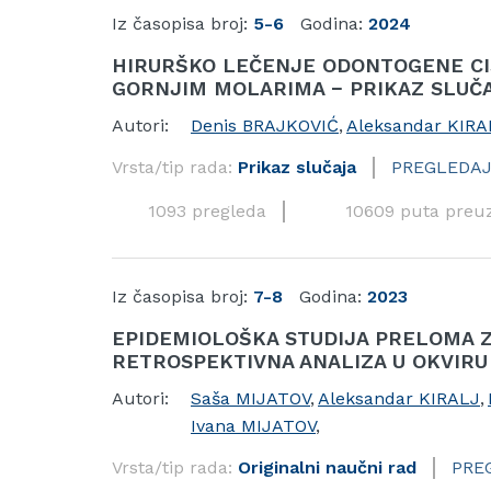
Iz časopisa broj:
5-6
Godina:
2024
HIRURŠKO LEČENJE ODONTOGENE CI
GORNJIM MOLARIMA − PRIKAZ SLUČ
Autori:
Denis BRAJKOVIĆ
,
Aleksandar KIRA
Vrsta/tip rada:
Prikaz slučaja
PREGLEDAJ
1093 pregleda
10609 puta preu
Iz časopisa broj:
7-8
Godina:
2023
EPIDEMIOLOŠKA STUDIJA PRELOMA Z
RETROSPEKTIVNA ANALIZA U OKVIRU
Autori:
Saša MIJATOV
,
Aleksandar KIRALJ
,
Ivana MIJATOV
,
Vrsta/tip rada:
Originalni naučni rad
PRE