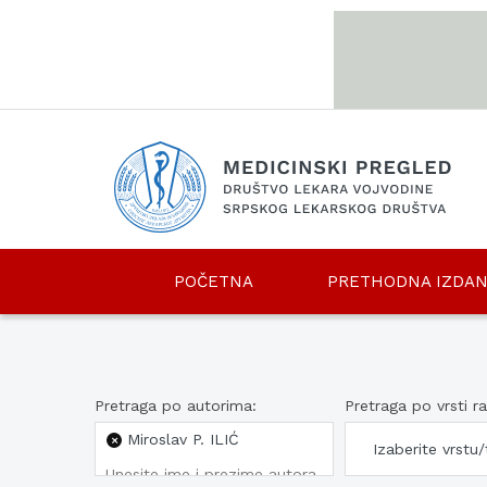
srp
eng
POČETNA
PRETHODNA IZDAN
Pretraga po autorima:
Pretraga po vrsti r
Miroslav P. ILIĆ
×
Izaberite vrstu/