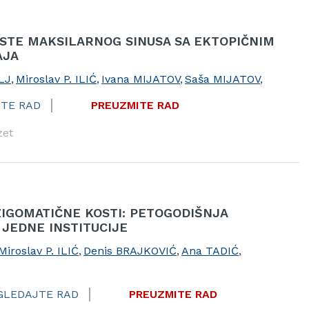
STE MAKSILARNOG SINUSA SA EKTOPIČNIM
AJA
LJ
,
Miroslav P. ILIĆ
,
Ivana MIJATOV
,
Saša MIJATOV
,
TE RAD
PREUZMITE RAD
zet
IGOMATIČNE KOSTI: PETOGODIŠNJA
 JEDNE INSTITUCIJE
Miroslav P. ILIĆ
,
Denis BRAJKOVIĆ
,
Ana TADIĆ
,
GLEDAJTE RAD
PREUZMITE RAD