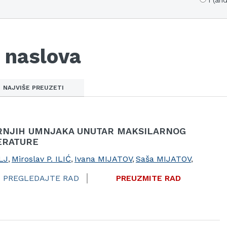
i (and
 naslova
NAJVIŠE PREUZETI
RNJIH UMNJAKA UNUTAR MAKSILARNOG
TERATURE
LJ
,
Miroslav P. ILIĆ
,
Ivana MIJATOV
,
Saša MIJATOV
,
PREGLEDAJTE RAD
PREUZMITE RAD