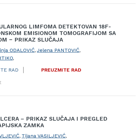
KULARNOG LIMFOMA DETEKTOVAN 18F-
ONSKOM EMISIONOM TOMOGRAFIJOM SA
M − PRIKAZ SLUČAJA
inja ODALOVIĆ
,
Jelena PANTOVIĆ
,
RTIKO
,
TE RAD
PREUZMITE RAD
t
CERA – PRIKAZ SLUČAJA I PREGLED
RAPIJSKA ZAMKA
VLJEVIĆ
,
Tijana VASILJEVIĆ
,