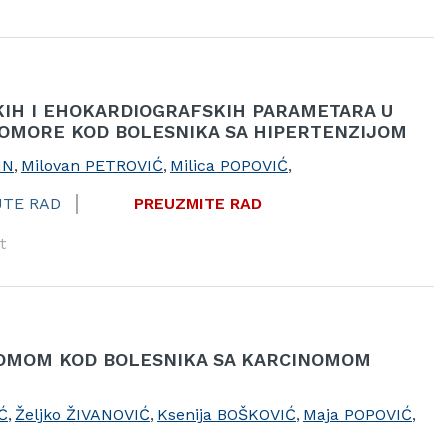
IH I EHOKARDIOGRAFSKIH PARAMETARA U
KOMORE KOD BOLESNIKA SA HIPERTENZIJOM
IN
,
Milovan PETROVIĆ
,
Milica POPOVIĆ
,
JTE RAD
PREUZMITE RAD
t
NOMOM KOD BOLESNIKA SA KARCINOMOM
Ć
,
Željko ŽIVANOVIĆ
,
Ksenija BOŠKOVIĆ
,
Maja POPOVIĆ
,