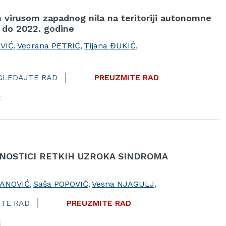
h virusom zapadnog nila na teritoriji autonomne
. do 2022. godine
VIĆ
,
Vedrana PETRIĆ
,
Tijana ĐUKIĆ
,
GLEDAJTE RAD
PREUZMITE RAD
t
NOSTICI RETKIH UZROKA SINDROMA
VANOVIĆ
,
Saša POPOVIĆ
,
Vesna NJAGULJ
,
TE RAD
PREUZMITE RAD
t