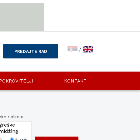
/
PREDAJTE RAD
POKROVITELJI
KONTAKT
nim rečima: