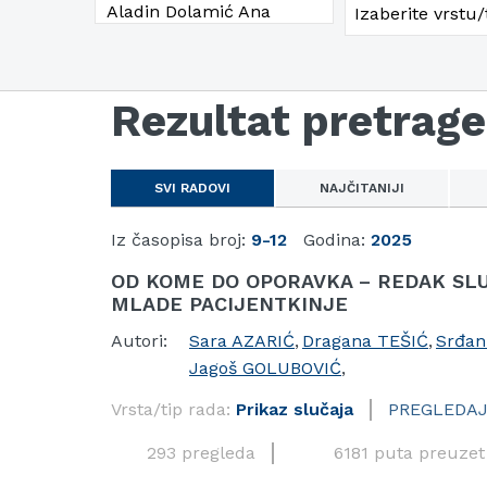
Rezultat pretrage
SVI RADOVI
NAJČITANIJI
Iz časopisa broj:
9-12
Godina:
2025
OD KOME DO OPORAVKA – REDAK SL
MLADE PACIJENTKINJE
Autori:
Sara AZARIĆ
,
Dragana TEŠIĆ
,
Srđa
Jagoš GOLUBOVIĆ
,
Vrsta/tip rada:
Prikaz slučaja
PREGLEDAJ
293 pregleda
6181 puta preuzet