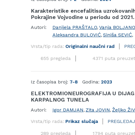
Karakteristike encefalitisa uzrokovani
Pokrajine Vojvodine u periodu od 2021
Autori:
Danijela PRAŠTALO
,
Vanja BOLJANO
Aleksandra BULOVIĆ
,
Siniša SEVIĆ
,
Vrsta/tip rada:
Originalni naučni rad
PRE
655 pregleda
4371 puta preuze
Iz časopisa broj:
7-8
Godina:
2023
ELEKTROMIONEUROGRAFIJA U DIJAG
KARPALNOG TUNELA
Autori:
Igor DAMJAN
,
Zita JOVIN
,
Željko ŽI
Vrsta/tip rada:
Prikaz slučaja
PREGLEDAJ
289 pregleda
1794 puta preuze