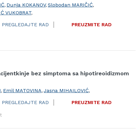
IĆ
,
Dunja KOKANOV
,
Slobodan MARIČIĆ
,
IĆ VUKOBRAT
,
PREGLEDAJTE RAD
PREUZMITE RAD
acijentkinje bez simptoma sa hipotireoidizmom
N
,
Emil MATOVINA
,
Jasna MIHAILOVIĆ
,
PREGLEDAJTE RAD
PREUZMITE RAD
t