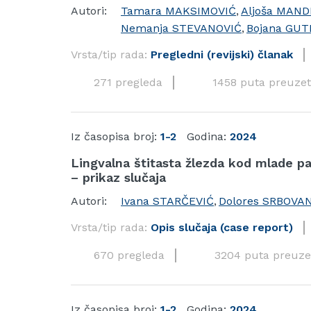
Autori:
Tamara MAKSIMOVIĆ
,
Aljoša MAND
Nemanja STEVANOVIĆ
,
Bojana GUT
Vrsta/tip rada:
Pregledni (revijski) članak
271 pregleda
1458 puta preuzet
Iz časopisa broj:
1-2
Godina:
2024
Lingvalna štitasta žlezda kod mlade p
– prikaz slučaja
Autori:
Ivana STARČEVIĆ
,
Dolores SRBOVA
Vrsta/tip rada:
Opis slučaja (case report)
670 pregleda
3204 puta preuze
Iz časopisa broj:
1-2
Godina:
2024