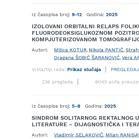
Iz časopisa broj:
9-12
Godina:
2025
IZOLOVANI ORBITALNI RELAPS FOLI
FLUORODEOKSIGLUKOZNOM POZITR
KOMPJUTERIZOVANOM TOMOGRAFIJO
Autori:
Milica KOTUR
,
Nikola PANTIĆ
,
Strah
Dragana ŠOBIĆ ŠARANOVIĆ
,
Vera A
Vrsta/tip rada:
Prikaz slučaja
PREGLEDAJ
236 pregleda
6045 puta preuze
Iz časopisa broj:
5-8
Godina:
2025
SINDROM SOLITARNOG REKTALNOG UL
LITERATURE – DIJAGNOSTIČKA I TE
Autori:
Vladimir SELAKOVIĆ
,
Milan RANISA