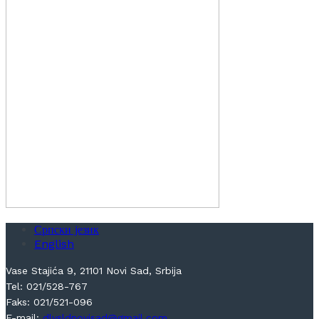
Српски језик
English
Vase Stajića 9, 21101 Novi Sad, Srbija
Tel: 021/528-767
Faks: 021/521-096
E-mail:
dlvsldnovisad@gmail.com