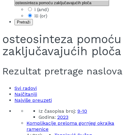
i (and)
ili (or)
osteosinteza pomoću
zaključavajućih ploča
Rezultat pretrage naslova
Svi radovi
Najčitaniji
Najviše preuzeti
Iz časopisa broj:
9-10
Godina:
2023
Komplikacije preloma gornjeg okrajka
ramenice