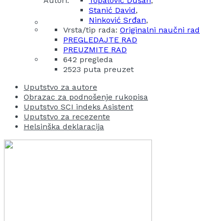
Autori:
Topalović Dušan
,
Stanić David
,
Ninković Srđan
,
Vrsta/tip rada:
Originalni naučni rad
PREGLEDAJTE RAD
PREUZMITE RAD
642 pregleda
2523 puta preuzet
Uputstvo za autore
Obrazac za podnošenje rukopisa
Uputstvo SCI indeks Asistent
Uputstvo za recezente
Helsinška deklaracija