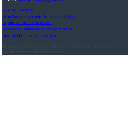
DLV na Youtube
Ministarstvo zdravlja Republike Srbije
Srpsko lekarsko društvo
Pokrajinski sekretarijat za zdravstvo
Medicinski fakultet Novi Sad
© 2026 Medicinski pregled Društva lekara Vojvodine
srpskog lekarskog društva