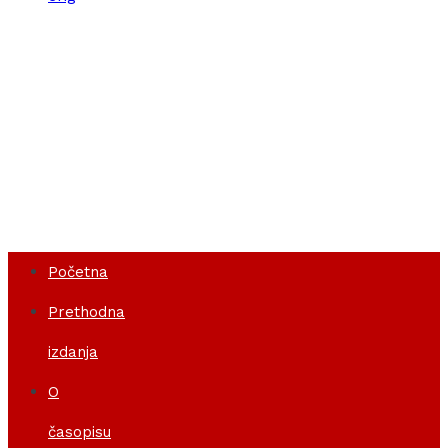
Početna
Prethodna izdanja
O časopisu
Istorijat
Redakcija
Pretplata
Index autora
Pokrovitelji
Kontakt
Početna
Prethodna
izdanja
O
časopisu