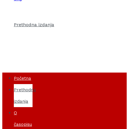
Početna
Prethodna izdanja
O časopisu
Istorijat
Redakcija
Pretplata
Index autora
Pokrovitelji
Kontakt
Početna
Prethodna
izdanja
O
časopisu