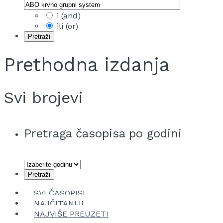
i (and)
ili (or)
Prethodna izdanja
Svi brojevi
Pretraga časopisa po godini
SVI ČASOPISI
NAJČITANIJI
NAJVIŠE PREUZETI